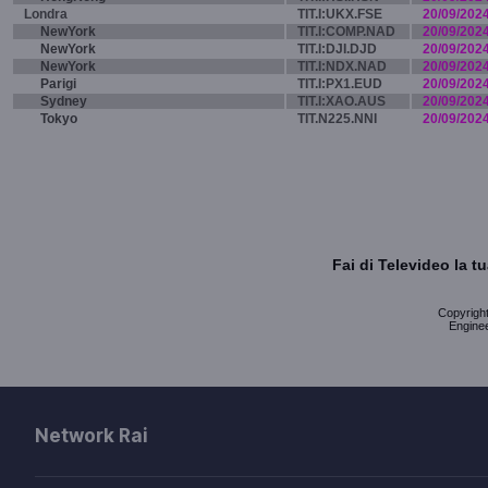
Londra
TIT.I:UKX.FSE
20/09/202
NewYork
TIT.I:COMP.NAD
20/09/202
NewYork
TIT.I:DJI.DJD
20/09/202
NewYork
TIT.I:NDX.NAD
20/09/202
Parigi
TIT.I:PX1.EUD
20/09/202
Sydney
TIT.I:XAO.AUS
20/09/202
Tokyo
TIT.N225.NNI
20/09/202
Fai di Televideo la 
Copyright 
Enginee