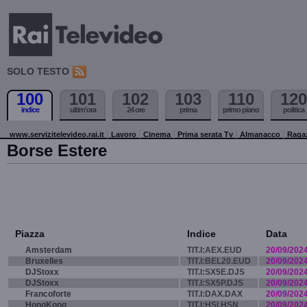
SOLO TESTO
100
101
102
103
110
120
indice
ultim'ora
24 ore
prima
primo piano
politica
www.servizitelevideo.rai.it
Lavoro
Cinema
Prima serata Tv
Almanacco
Raga
Borse Estere
Piazza
Indice
Data
Amsterdam
TIT.I:AEX.EUD
20/09/202
Bruxelles
TIT.I:BEL20.EUD
20/09/202
DJStoxx
TIT.I:SX5E.DJS
20/09/202
DJStoxx
TIT.I:SX5P.DJS
20/09/202
Francoforte
TIT.I:DAX.DAX
20/09/202
HongKong
TIT.I:HSI.HSN
20/09/202