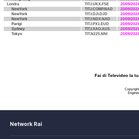
Londra
TIT.I:UKX.FSE
20/09/202
NewYork
TIT.I:COMP.NAD
20/09/202
NewYork
TIT.I:DJI.DJD
20/09/202
NewYork
TIT.I:NDX.NAD
20/09/202
Parigi
TIT.I:PX1.EUD
20/09/202
Sydney
TIT.I:XAO.AUS
20/09/202
Tokyo
TIT.N225.NNI
20/09/202
Fai di Televideo la 
Copyright 
Enginee