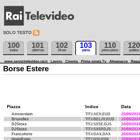
SOLO TESTO
100
101
102
103
110
120
indice
ultim'ora
24 ore
prima
primo piano
politica
www.servizitelevideo.rai.it
Lavoro
Cinema
Prima serata Tv
Almanacco
Raga
Borse Estere
Piazza
Indice
Data
Amsterdam
TIT.I:AEX.EUD
20/09/202
Bruxelles
TIT.I:BEL20.EUD
20/09/202
DJStoxx
TIT.I:SX5E.DJS
20/09/202
DJStoxx
TIT.I:SX5P.DJS
20/09/202
Francoforte
TIT.I:DAX.DAX
20/09/202
HongKong
TIT.I:HSI.HSN
20/09/202