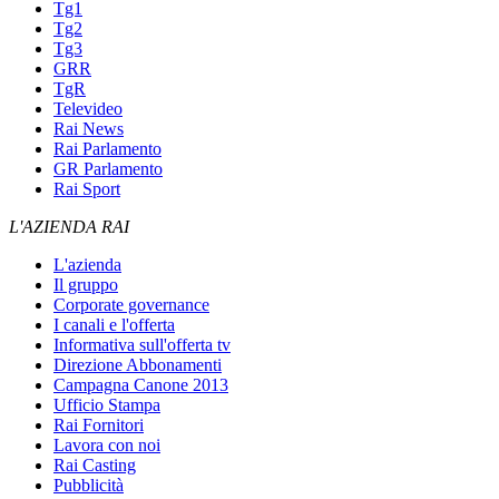
Tg1
Tg2
Tg3
GRR
TgR
Televideo
Rai News
Rai Parlamento
GR Parlamento
Rai Sport
L'AZIENDA RAI
L'azienda
Il gruppo
Corporate governance
I canali e l'offerta
Informativa sull'offerta tv
Direzione Abbonamenti
Campagna Canone 2013
Ufficio Stampa
Rai Fornitori
Lavora con noi
Rai Casting
Pubblicità