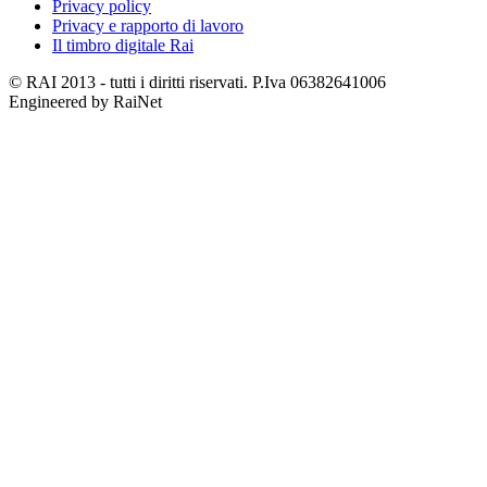
Privacy policy
Privacy e rapporto di lavoro
Il timbro digitale Rai
© RAI 2013 - tutti i diritti riservati. P.Iva 06382641006
Engineered by RaiNet