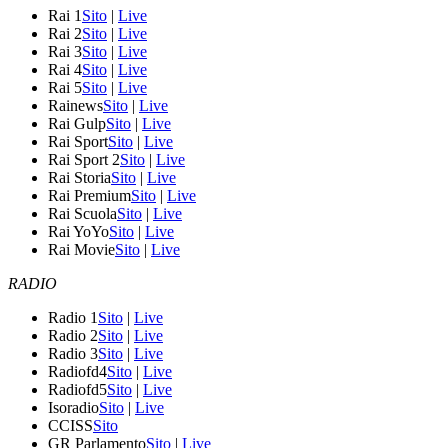
Rai 1
Sito
|
Live
Rai 2
Sito
|
Live
Rai 3
Sito
|
Live
Rai 4
Sito
|
Live
Rai 5
Sito
|
Live
Rainews
Sito
|
Live
Rai Gulp
Sito
|
Live
Rai Sport
Sito
|
Live
Rai Sport 2
Sito
|
Live
Rai Storia
Sito
|
Live
Rai Premium
Sito
|
Live
Rai Scuola
Sito
|
Live
Rai YoYo
Sito
|
Live
Rai Movie
Sito
|
Live
RADIO
Radio 1
Sito
|
Live
Radio 2
Sito
|
Live
Radio 3
Sito
|
Live
Radiofd4
Sito
|
Live
Radiofd5
Sito
|
Live
Isoradio
Sito
|
Live
CCISS
Sito
GR Parlamento
Sito
|
Live