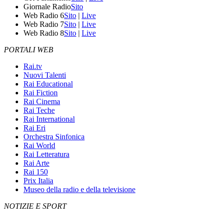
Giornale Radio
Sito
Web Radio 6
Sito
|
Live
Web Radio 7
Sito
|
Live
Web Radio 8
Sito
|
Live
PORTALI WEB
Rai.tv
Nuovi Talenti
Rai Educational
Rai Fiction
Rai Cinema
Rai Teche
Rai International
Rai Eri
Orchestra Sinfonica
Rai World
Rai Letteratura
Rai Arte
Rai 150
Prix Italia
Museo della radio e della televisione
NOTIZIE E SPORT