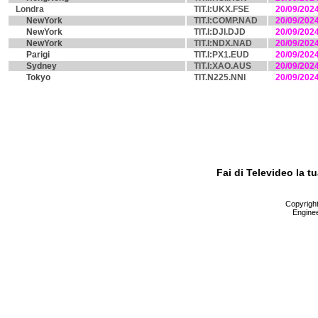
Londra
TIT.I:UKX.FSE
20/09/202
NewYork
TIT.I:COMP.NAD
20/09/202
NewYork
TIT.I:DJI.DJD
20/09/202
NewYork
TIT.I:NDX.NAD
20/09/202
Parigi
TIT.I:PX1.EUD
20/09/202
Sydney
TIT.I:XAO.AUS
20/09/202
Tokyo
TIT.N225.NNI
20/09/202
Fai di Televideo la 
Copyright 
Enginee