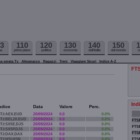
3
110
120
130
140
150
ma
primo piano
politica
economia
dall'itallia
dal mondo
c
a serata Tv
Almanacco
Ragazzi
Treni
Viaggiare Sicuri
Indice A-Z
FTS
Ind
ndice
Data
Valore
Perc.
IT.I:AEX.EUD
20/09/2024
0.0
0.0%
IT.I:BEL20.EUD
20/09/2024
0.0
0.0%
FTSE
IT.I:SX5E.DJS
20/09/2024
0.0
0.0%
FTSE
IT.I:SX5P.DJS
20/09/2024
0.0
0.0%
FTSE
IT.I:DAX.DAX
20/09/2024
0.0
0.0%
IT.I:HSI.HSN
20/09/2024
0.0
0.0%
FTS