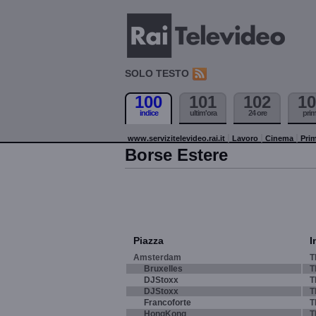
SOLO TESTO
100
101
102
10
indice
ultim'ora
24 ore
pri
www.servizitelevideo.rai.it
Lavoro
Cinema
Prim
Borse Estere
Piazza
I
Amsterdam
T
Bruxelles
T
DJStoxx
T
DJStoxx
T
Francoforte
T
HongKong
T