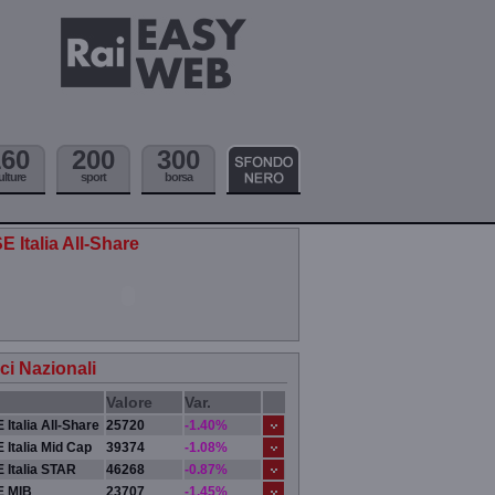
160
200
300
ulture
sport
borsa
E Italia All-Share
ici Nazionali
Valore
Var.
 Italia All-Share
25720
-1.40%
 Italia Mid Cap
39374
-1.08%
 Italia STAR
46268
-0.87%
E MIB
23707
-1.45%