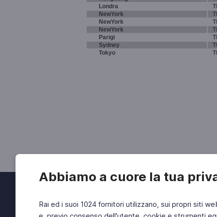
Londra
T
NewYork
T
NewYork
T
NewYork
T
Parigi
T
Sydney
T
Tokyo
T
Abbiamo a cuore la tua priv
Rai ed i suoi 1024 fornitori utilizzano, sui propri siti we
e, previo consenso dell'utente, cookie e strumenti equ