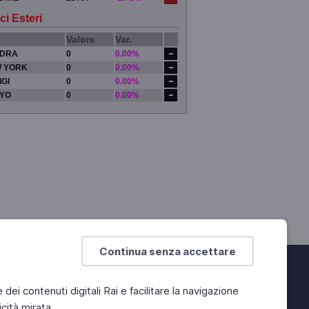
ci Esteri
Valore
Var.
DRA
0
0.00%
 YORK
0
0.00%
IGI
0
0.00%
YO
0
0.00%
Continua senza accettare
e dei contenuti digitali Rai e facilitare la navigazione
cità mirata.