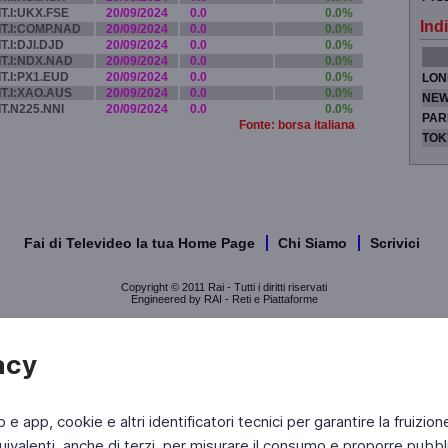
IT.I:UKX.FSE
20/09/2024
0.0
0.0%
Indi
IT.I:COMP.NAD
20/09/2024
0.0
0.0%
IT.I:DJI.DJD
20/09/2024
0.0
0.0%
IT.I:NDX.NAD
20/09/2024
0.0
0.0%
IT.I:PX1.EUD
20/09/2024
0.0
0.0%
LON
IT.I:XAO.AUS
20/09/2024
0.0
0.0%
NEW
IT.N225.NNI
20/09/2024
0.0
0.0%
PAR
Fonte: borsa italiana
TOK
Fai di Televideo la tua Home Page
Chi Siamo
Scrivici
Copyright © 2011 Rai - Tutti i diritti riservati
Engineered by RAI - Reti e Piattaforme
acy
b e app, cookie e altri identificatori tecnici per garantire la fruizion
ivalenti, anche di terzi, per misurare il consumo e proporre pubbli