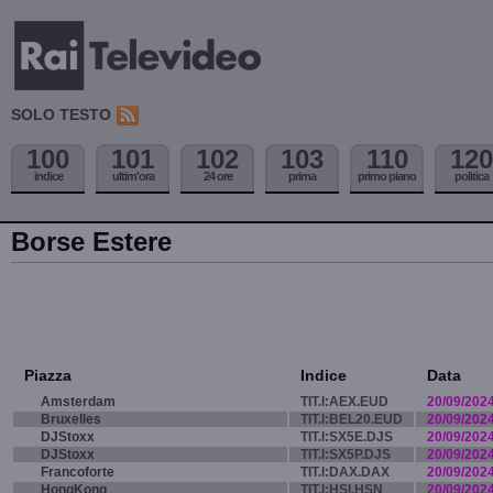
SOLO TESTO
100
101
102
103
110
120
indice
ultim'ora
24 ore
prima
primo piano
politica
Borse Estere
Piazza
Indice
Data
Amsterdam
TIT.I:AEX.EUD
20/09/202
Bruxelles
TIT.I:BEL20.EUD
20/09/202
DJStoxx
TIT.I:SX5E.DJS
20/09/202
DJStoxx
TIT.I:SX5P.DJS
20/09/202
Francoforte
TIT.I:DAX.DAX
20/09/202
HongKong
TIT.I:HSI.HSN
20/09/202