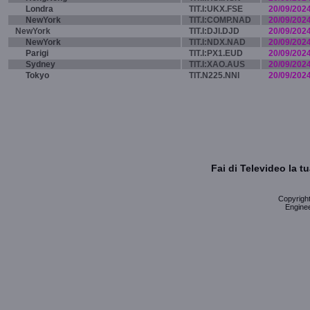
Londra
TIT.I:UKX.FSE
20/09/202
NewYork
TIT.I:COMP.NAD
20/09/202
NewYork
TIT.I:DJI.DJD
20/09/202
NewYork
TIT.I:NDX.NAD
20/09/202
Parigi
TIT.I:PX1.EUD
20/09/202
Sydney
TIT.I:XAO.AUS
20/09/202
Tokyo
TIT.N225.NNI
20/09/202
Fai di Televideo la 
Copyright 
Enginee