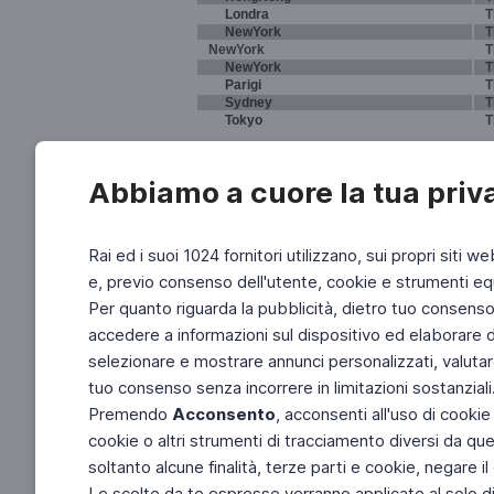
Londra
T
NewYork
T
NewYork
T
NewYork
T
Parigi
T
Sydney
T
Tokyo
T
Abbiamo a cuore la tua priv
Rai ed i suoi 1024 fornitori utilizzano, sui propri siti we
e, previo consenso dell'utente, cookie e strumenti equ
Per quanto riguarda la pubblicità, dietro tuo consenso, 
accedere a informazioni sul dispositivo ed elaborare dati
selezionare e mostrare annunci personalizzati, valutar
tuo consenso senza incorrere in limitazioni sostanziali
Premendo
Acconsento
, acconsenti all'uso di cookie
cookie o altri strumenti di tracciamento diversi da quel
soltanto alcune finalità, terze parti e cookie, negare
Le scelte da te espresse verranno applicate al solo dis