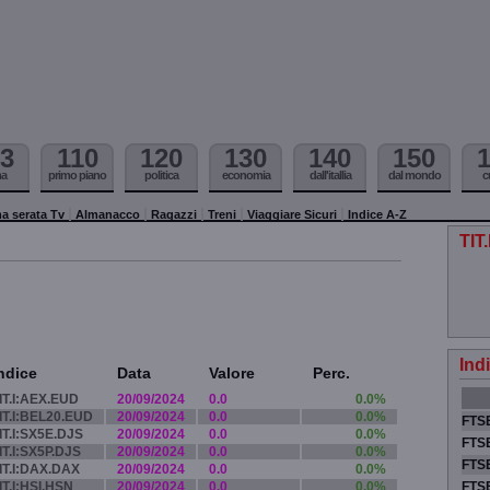
3
110
120
130
140
150
ma
primo piano
politica
economia
dall'itallia
dal mondo
c
a serata Tv
Almanacco
Ragazzi
Treni
Viaggiare Sicuri
Indice A-Z
TIT
Ind
ndice
Data
Valore
Perc.
IT.I:AEX.EUD
20/09/2024
0.0
0.0%
IT.I:BEL20.EUD
20/09/2024
0.0
0.0%
FTSE
IT.I:SX5E.DJS
20/09/2024
0.0
0.0%
FTSE
IT.I:SX5P.DJS
20/09/2024
0.0
0.0%
FTSE
IT.I:DAX.DAX
20/09/2024
0.0
0.0%
IT.I:HSI.HSN
20/09/2024
0.0
0.0%
FTS