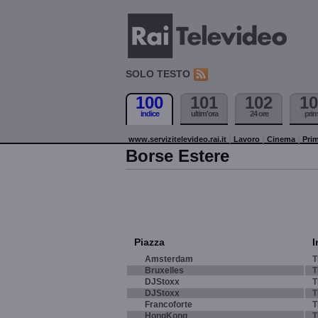
SOLO TESTO
100
101
102
10
indice
ultim'ora
24 ore
pri
www.servizitelevideo.rai.it
Lavoro
Cinema
Prim
Borse Estere
Piazza
I
Amsterdam
T
Bruxelles
T
DJStoxx
T
DJStoxx
T
Francoforte
T
HongKong
T