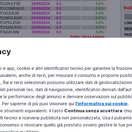
IT.I:UKX.FSE
20/09/2024
0.0
0.0%
Indi
IT.I:COMP.NAD
20/09/2024
0.0
0.0%
IT.I:DJI.DJD
20/09/2024
0.0
0.0%
IT.I:NDX.NAD
20/09/2024
0.0
0.0%
IT.I:PX1.EUD
20/09/2024
0.0
0.0%
LON
IT.I:XAO.AUS
20/09/2024
0.0
0.0%
NEW
IT.N225.NNI
20/09/2024
0.0
0.0%
PAR
Fonte: borsa italiana
TOK
acy
b e app, cookie e altri identificatori tecnici per garantire la fruizion
Fai di Televideo la tua Home Page
Chi Siamo
Scrivici
ivalenti, anche di terzi, per misurare il consumo e proporre pubbli
Rai e terzi selezionati possono utilizzare dati di geolocalizzazione,
Copyright © 2011 Rai - Tutti i diritti riservati
Engineered by RAI - Reti e Piattaforme
 personali (es. dati di navigazione, identificatori derivati dall'auten
e le performance degli annunci e derivare osservazioni sul pubblico
. Per saperne di più puoi visionare qui
l'informativa sui cookie
.
 e strumenti equivalenti. Il tasto
Continua senza accettare
chiu
li tecnici e riceverai pubblicità non personalizzata. Usa il pulsant
 il consenso o revocare quello già prestato ovvero gestire le tue p
positivo in utilizzo.