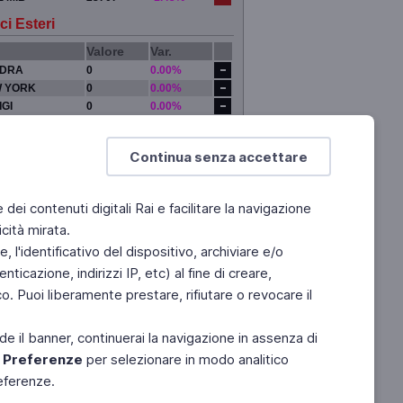
ci Esteri
Valore
Var.
DRA
0
0.00%
 YORK
0
0.00%
IGI
0
0.00%
YO
0
0.00%
Continua senza accettare
e dei contenuti digitali Rai e facilitare la navigazione
cità mirata.
 l'identificativo del dispositivo, archiviare e/o
ticazione, indirizzi IP, etc) al fine di creare,
. Puoi liberamente prestare, rifiutare o revocare il
de il banner, continuerai la navigazione in assenza di
e
Preferenze
per selezionare in modo analitico
referenze.