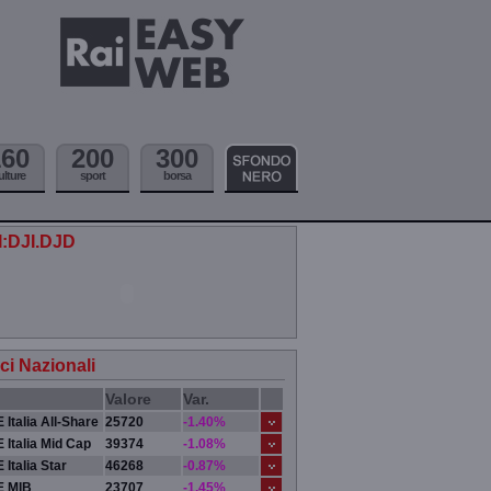
160
200
300
ulture
sport
borsa
.I:DJI.DJD
ici Nazionali
Valore
Var.
 Italia All-Share
25720
-1.40%
 Italia Mid Cap
39374
-1.08%
 Italia Star
46268
-0.87%
E MIB
23707
-1.45%