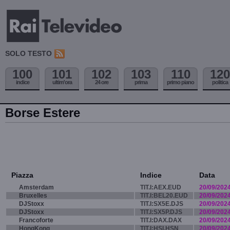
SOLO TESTO
100
101
102
103
110
120
indice
ultim'ora
24 ore
prima
primo piano
politica
Borse Estere
Piazza
Indice
Data
Amsterdam
TIT.I:AEX.EUD
20/09/202
Bruxelles
TIT.I:BEL20.EUD
20/09/202
DJStoxx
TIT.I:SX5E.DJS
20/09/202
DJStoxx
TIT.I:SX5P.DJS
20/09/202
Francoforte
TIT.I:DAX.DAX
20/09/202
HongKong
TIT.I:HSI.HSN
20/09/202