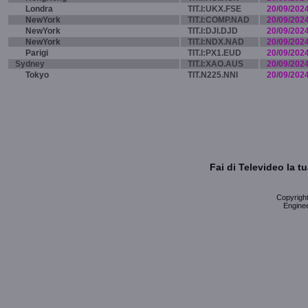
Londra
TIT.I:UKX.FSE
20/09/202
NewYork
TIT.I:COMP.NAD
20/09/202
NewYork
TIT.I:DJI.DJD
20/09/202
NewYork
TIT.I:NDX.NAD
20/09/202
Parigi
TIT.I:PX1.EUD
20/09/202
Sydney
TIT.I:XAO.AUS
20/09/202
Tokyo
TIT.N225.NNI
20/09/202
Fai di Televideo la 
Copyright 
Enginee