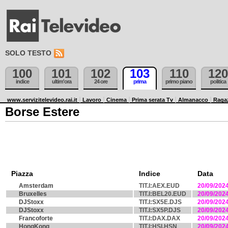
SOLO TESTO
100
101
102
103
110
120
indice
ultim'ora
24 ore
prima
primo piano
politica
www.servizitelevideo.rai.it
Lavoro
Cinema
Prima serata Tv
Almanacco
Raga
Borse Estere
Piazza
Indice
Data
Amsterdam
TIT.I:AEX.EUD
20/09/202
Bruxelles
TIT.I:BEL20.EUD
20/09/202
DJStoxx
TIT.I:SX5E.DJS
20/09/202
DJStoxx
TIT.I:SX5P.DJS
20/09/202
Francoforte
TIT.I:DAX.DAX
20/09/202
HongKong
TIT.I:HSI.HSN
20/09/202