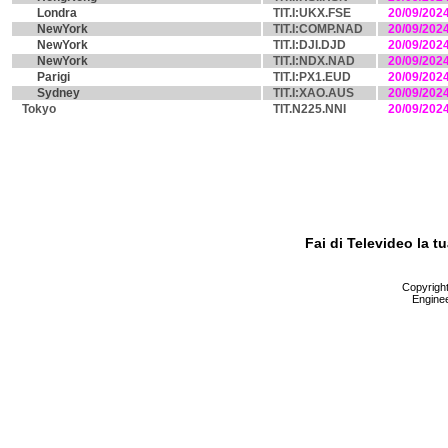
Londra
TIT.I:UKX.FSE
20/09/202
NewYork
TIT.I:COMP.NAD
20/09/202
NewYork
TIT.I:DJI.DJD
20/09/202
NewYork
TIT.I:NDX.NAD
20/09/202
Parigi
TIT.I:PX1.EUD
20/09/202
Sydney
TIT.I:XAO.AUS
20/09/202
Tokyo
TIT.N225.NNI
20/09/202
Fai di Televideo la 
Copyright 
Enginee