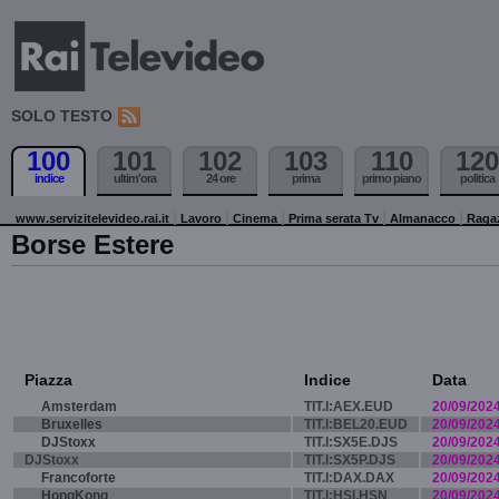
SOLO TESTO
100
101
102
103
110
120
indice
ultim'ora
24 ore
prima
primo piano
politica
www.servizitelevideo.rai.it
Lavoro
Cinema
Prima serata Tv
Almanacco
Raga
Borse Estere
Piazza
Indice
Data
Amsterdam
TIT.I:AEX.EUD
20/09/202
Bruxelles
TIT.I:BEL20.EUD
20/09/202
DJStoxx
TIT.I:SX5E.DJS
20/09/202
DJStoxx
TIT.I:SX5P.DJS
20/09/202
Francoforte
TIT.I:DAX.DAX
20/09/202
HongKong
TIT.I:HSI.HSN
20/09/202