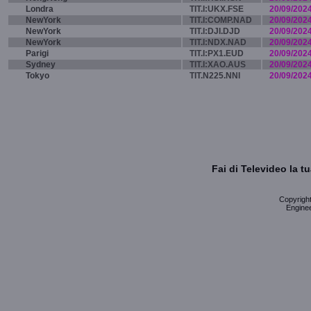
Londra
TIT.I:UKX.FSE
20/09/202
NewYork
TIT.I:COMP.NAD
20/09/202
NewYork
TIT.I:DJI.DJD
20/09/202
NewYork
TIT.I:NDX.NAD
20/09/202
Parigi
TIT.I:PX1.EUD
20/09/202
Sydney
TIT.I:XAO.AUS
20/09/202
Tokyo
TIT.N225.NNI
20/09/202
Fai di Televideo la 
Copyright 
Enginee