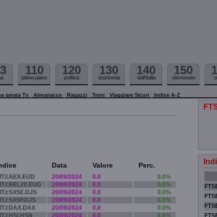
3
110
120
130
140
150
ma
primo piano
politica
economia
dall'itallia
dal mondo
c
a serata Tv
Almanacco
Ragazzi
Treni
Viaggiare Sicuri
Indice A-Z
FTS
Ind
ndice
Data
Valore
Perc.
IT.I:AEX.EUD
20/09/2024
0.0
0.0%
IT.I:BEL20.EUD
20/09/2024
0.0
0.0%
FTSE
IT.I:SX5E.DJS
20/09/2024
0.0
0.0%
FTSE
IT.I:SX5P.DJS
20/09/2024
0.0
0.0%
FTSE
IT.I:DAX.DAX
20/09/2024
0.0
0.0%
IT.I:HSI.HSN
20/09/2024
0.0
0.0%
FTS