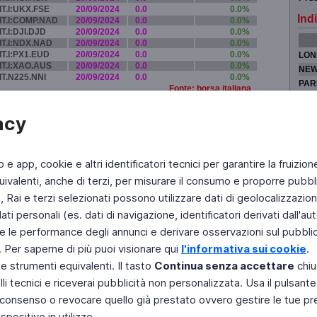
IT.I:UKX.FSE
20/09/2024
0.0
0.0%
Indi
IT.I:COMP.NAD
20/09/2024
0.0
0.0%
IT.I:DJI.DJD
20/09/2024
0.0
0.0%
IT.I:NDX.NAD
20/09/2024
0.0
0.0%
IT.I:PX1.EUD
20/09/2024
0.0
0.0%
LON
IT.I:XAO.AUS
20/09/2024
0.0
0.0%
NEW
IT.N225.NNI
20/09/2024
0.0
0.0%
PAR
Fonte: borsa italiana
TOK
acy
b e app, cookie e altri identificatori tecnici per garantire la fruizion
Fai di Televideo la tua Home Page
Chi Siamo
Scrivici
ivalenti, anche di terzi, per misurare il consumo e proporre pubbli
Rai e terzi selezionati possono utilizzare dati di geolocalizzazione,
Copyright © 2011 Rai - Tutti i diritti riservati
Engineered by RAI - Reti e Piattaforme
 personali (es. dati di navigazione, identificatori derivati dall'auten
e le performance degli annunci e derivare osservazioni sul pubblico
. Per saperne di più puoi visionare qui
l'informativa sui cookie
.
 e strumenti equivalenti. Il tasto
Continua senza accettare
chiu
li tecnici e riceverai pubblicità non personalizzata. Usa il pulsant
 il consenso o revocare quello già prestato ovvero gestire le tue p
positivo in utilizzo.