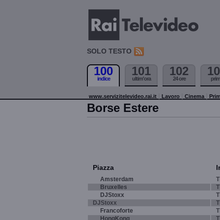
SOLO TESTO
100
101
102
10
indice
ultim'ora
24 ore
pri
www.servizitelevideo.rai.it
Lavoro
Cinema
Prim
Borse Estere
Piazza
I
Amsterdam
T
Bruxelles
T
DJStoxx
T
DJStoxx
T
Francoforte
T
HongKong
T