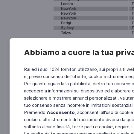
Londra
T
NewYork
T
NewYork
T
NewYork
T
Parigi
T
Sydney
T
Tokyo
T
Abbiamo a cuore la tua priv
Rai ed i suoi 1024 fornitori utilizzano, sui propri siti we
e, previo consenso dell'utente, cookie e strumenti equ
Per quanto riguarda la pubblicità, dietro tuo consenso, 
accedere a informazioni sul dispositivo ed elaborare dati
selezionare e mostrare annunci personalizzati, valutar
tuo consenso senza incorrere in limitazioni sostanziali
Premendo
Acconsento
, acconsenti all'uso di cookie
cookie o altri strumenti di tracciamento diversi da quel
soltanto alcune finalità, terze parti e cookie, negare
Le scelte da te espresse verranno applicate al solo dis