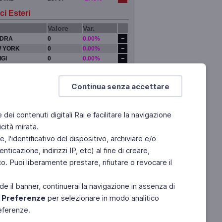
ci Esteri
Valore
Var.
DRA
0
0.00%
 YORK
0
0.00%
IGI
0
0.00%
YO
0
0.00%
Continua senza accettare
e dei contenuti digitali Rai e facilitare la navigazione
cità mirata.
 l'identificativo del dispositivo, archiviare e/o
ticazione, indirizzi IP, etc) al fine di creare,
. Puoi liberamente prestare, rifiutare o revocare il
de il banner, continuerai la navigazione in assenza di
e
Preferenze
per selezionare in modo analitico
referenze.