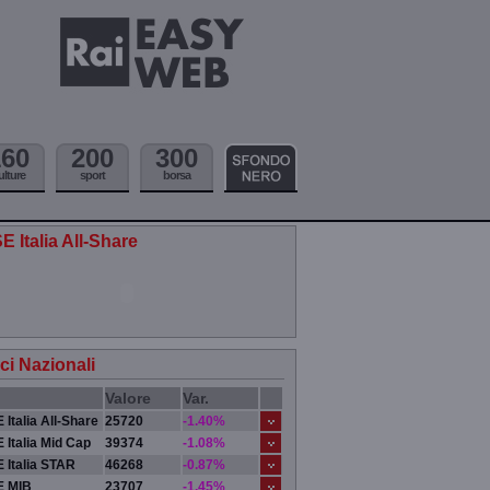
160
200
300
ulture
sport
borsa
E Italia All-Share
ici Nazionali
Valore
Var.
 Italia All-Share
25720
-1.40%
 Italia Mid Cap
39374
-1.08%
 Italia STAR
46268
-0.87%
E MIB
23707
-1.45%