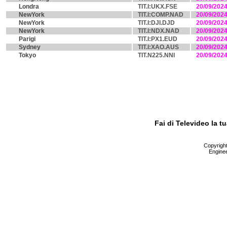
Londra
TIT.I:UKX.FSE
20/09/202
NewYork
TIT.I:COMP.NAD
20/09/202
NewYork
TIT.I:DJI.DJD
20/09/202
NewYork
TIT.I:NDX.NAD
20/09/202
Parigi
TIT.I:PX1.EUD
20/09/202
Sydney
TIT.I:XAO.AUS
20/09/202
Tokyo
TIT.N225.NNI
20/09/202
Fai di Televideo la 
Copyright 
Enginee