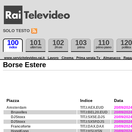
SOLO TESTO
100
101
102
103
110
120
indice
ultim'ora
24 ore
prima
primo piano
politica
www.servizitelevideo.rai.it
Lavoro
Cinema
Prima serata Tv
Almanacco
Raga
Borse Estere
Piazza
Indice
Data
Amsterdam
TIT.I:AEX.EUD
20/09/202
Bruxelles
TIT.I:BEL20.EUD
20/09/202
DJStoxx
TIT.I:SX5E.DJS
20/09/202
DJStoxx
TIT.I:SX5P.DJS
20/09/202
Francoforte
TIT.I:DAX.DAX
20/09/202
HongKong
TIT.I:HSI.HSN
20/09/202