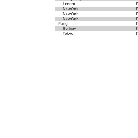
Londra
T
NewYork
T
NewYork
T
NewYork
T
Parigi
T
Sydney
T
Tokyo
T