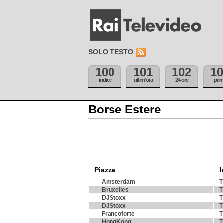
SOLO TESTO
100
101
102
10
indice
ultim'ora
24 ore
pri
Borse Estere
Piazza
I
Amsterdam
T
Bruxelles
T
DJStoxx
T
DJStoxx
T
Francoforte
T
HongKong
T