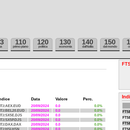
3
110
120
130
140
150
ma
primo piano
politica
economia
dall'itallia
dal mondo
c
FTS
Ind
ndice
Data
Valore
Perc.
IT.I:AEX.EUD
20/09/2024
0.0
0.0%
IT.I:BEL20.EUD
20/09/2024
0.0
0.0%
FTSE
IT.I:SX5E.DJS
20/09/2024
0.0
0.0%
FTSE
IT.I:SX5P.DJS
20/09/2024
0.0
0.0%
FTSE
IT.I:DAX.DAX
20/09/2024
0.0
0.0%
IT.I:HSI.HSN
20/09/2024
0.0
0.0%
FTS