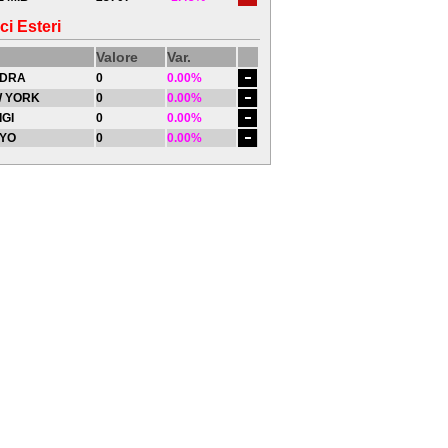
ci Esteri
Valore
Var.
DRA
0
0.00%
 YORK
0
0.00%
IGI
0
0.00%
YO
0
0.00%