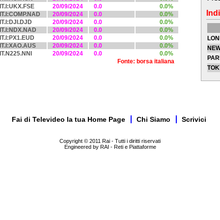
IT.I:UKX.FSE
20/09/2024
0.0
0.0%
Indi
IT.I:COMP.NAD
20/09/2024
0.0
0.0%
IT.I:DJI.DJD
20/09/2024
0.0
0.0%
IT.I:NDX.NAD
20/09/2024
0.0
0.0%
IT.I:PX1.EUD
20/09/2024
0.0
0.0%
LON
IT.I:XAO.AUS
20/09/2024
0.0
0.0%
NEW
IT.N225.NNI
20/09/2024
0.0
0.0%
PAR
Fonte: borsa italiana
TOK
Fai di Televideo la tua Home Page
Chi Siamo
Scrivici
Copyright © 2011 Rai - Tutti i diritti riservati
Engineered by RAI - Reti e Piattaforme