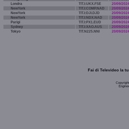
Londra
TIT.I:UKX.FSE
20/09/202
NewYork
TIT.I:COMP.NAD
20/09/202
NewYork
TIT.I:DJI.DJD
20/09/202
NewYork
TIT.I:NDX.NAD
20/09/202
Parigi
TIT.I:PX1.EUD
20/09/202
Sydney
TIT.I:XAO.AUS
20/09/202
Tokyo
TIT.N225.NNI
20/09/202
Fai di Televideo la 
Copyright 
Enginee