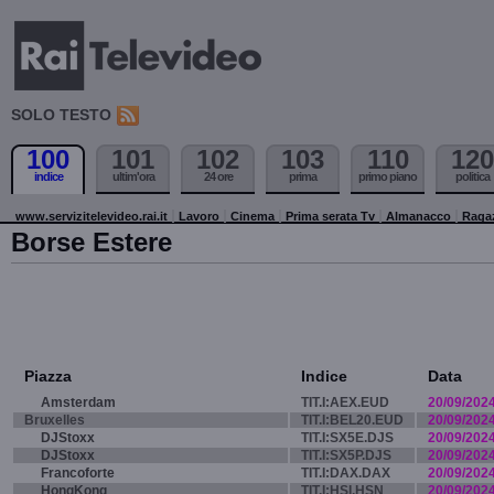
SOLO TESTO
100
101
102
103
110
120
indice
ultim'ora
24 ore
prima
primo piano
politica
www.servizitelevideo.rai.it
Lavoro
Cinema
Prima serata Tv
Almanacco
Raga
Borse Estere
Piazza
Indice
Data
Amsterdam
TIT.I:AEX.EUD
20/09/202
Bruxelles
TIT.I:BEL20.EUD
20/09/202
DJStoxx
TIT.I:SX5E.DJS
20/09/202
DJStoxx
TIT.I:SX5P.DJS
20/09/202
Francoforte
TIT.I:DAX.DAX
20/09/202
HongKong
TIT.I:HSI.HSN
20/09/202