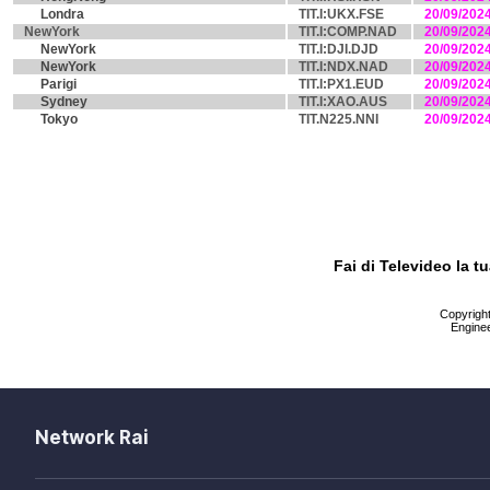
Londra
TIT.I:UKX.FSE
20/09/202
NewYork
TIT.I:COMP.NAD
20/09/202
NewYork
TIT.I:DJI.DJD
20/09/202
NewYork
TIT.I:NDX.NAD
20/09/202
Parigi
TIT.I:PX1.EUD
20/09/202
Sydney
TIT.I:XAO.AUS
20/09/202
Tokyo
TIT.N225.NNI
20/09/202
Fai di Televideo la 
Copyright 
Enginee