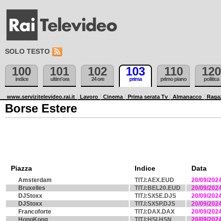
SOLO TESTO
100
101
102
103
110
120
indice
ultim'ora
24 ore
prima
primo piano
politica
www.servizitelevideo.rai.it
Lavoro
Cinema
Prima serata Tv
Almanacco
Raga
Borse Estere
Piazza
Indice
Data
Amsterdam
TIT.I:AEX.EUD
20/09/202
Bruxelles
TIT.I:BEL20.EUD
20/09/202
DJStoxx
TIT.I:SX5E.DJS
20/09/202
DJStoxx
TIT.I:SX5P.DJS
20/09/202
Francoforte
TIT.I:DAX.DAX
20/09/202
HongKong
TIT.I:HSI.HSN
20/09/202