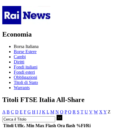
Economia
Borsa Italiana
Borse Estere
Cambi
Diritti
Fondi italiani
Fondi esteri
Obbligazioni
Titoli di Stato
Warrants
Titoli FTSE Italia All-Share
A
B
C
D
E
F
G
H
I
J
K
L
M
N
O
P
Q
R
S
T
U
V
W
X
Y
Z
Titoli
Uffic.
Min
Max
Flash
Ora flash
%Fl/Ri