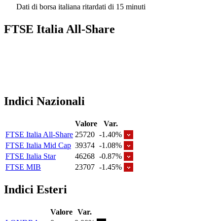
Dati di borsa italiana ritardati di 15 minuti
FTSE Italia All-Share
Indici Nazionali
Valore
Var.
FTSE Italia All-Share
25720
-1.40%
FTSE Italia Mid Cap
39374
-1.08%
FTSE Italia Star
46268
-0.87%
FTSE MIB
23707
-1.45%
Indici Esteri
Valore
Var.