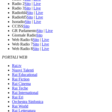
Radio 2
Sito
|
Live
Radio 3
Sito
|
Live
Radiofd4
Sito
|
Live
Radiofd5
Sito
|
Live
Isoradio
Sito
|
Live
CCISS
Sito
GR Parlamento
Sito
|
Live
Giornale Radio
Sito
Web Radio 6
Sito
|
Live
Web Radio 7
Sito
|
Live
Web Radio 8
Sito
|
Live
PORTALI WEB
Rai.tv
Nuovi Talenti
Rai Educational
Rai Fiction
Rai Cinema
Rai Teche
Rai International
Rai Eri
Orchestra Sinfonica
Rai World
Rai Letteratura