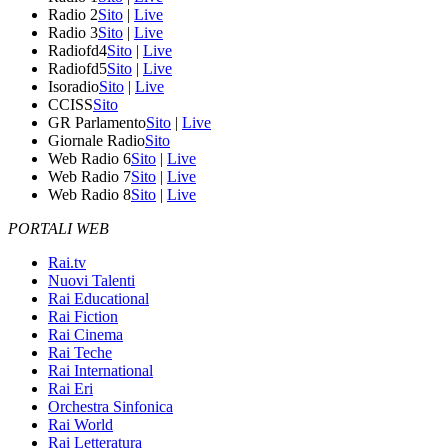
Radio 2
Sito
|
Live
Radio 3
Sito
|
Live
Radiofd4
Sito
|
Live
Radiofd5
Sito
|
Live
Isoradio
Sito
|
Live
CCISS
Sito
GR Parlamento
Sito
|
Live
Giornale Radio
Sito
Web Radio 6
Sito
|
Live
Web Radio 7
Sito
|
Live
Web Radio 8
Sito
|
Live
PORTALI WEB
Rai.tv
Nuovi Talenti
Rai Educational
Rai Fiction
Rai Cinema
Rai Teche
Rai International
Rai Eri
Orchestra Sinfonica
Rai World
Rai Letteratura