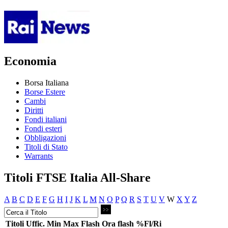
Economia
Borsa Italiana
Borse Estere
Cambi
Diritti
Fondi italiani
Fondi esteri
Obbligazioni
Titoli di Stato
Warrants
Titoli FTSE Italia All-Share
A
B
C
D
E
F
G
H
I
J
K
L
M
N
O
P
Q
R
S
T
U
V
W
X
Y
Z
Titoli
Uffic.
Min
Max
Flash
Ora flash
%Fl/Ri