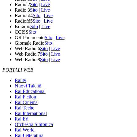
Radio 2
Sito
|
Live
Radio 3
Sito
|
Live
Radiofd4
Sito
|
Live
Radiofd5
Sito
|
Live
Isoradio
Sito
|
Live
CCISS
Sito
GR Parlamento
Sito
|
Live
Giornale Radio
Sito
Web Radio 6
Sito
|
Live
Web Radio 7
Sito
|
Live
Web Radio 8
Sito
|
Live
PORTALI WEB
Rai.tv
Nuovi Talenti
Rai Educational
Rai Fiction
Rai Cinema
Rai Teche
Rai International
Rai Eri
Orchestra Sinfonica
Rai World
Rai Letteratura