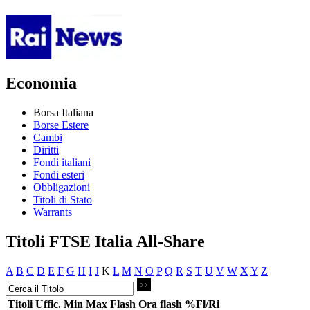
Economia
Borsa Italiana
Borse Estere
Cambi
Diritti
Fondi italiani
Fondi esteri
Obbligazioni
Titoli di Stato
Warrants
Titoli FTSE Italia All-Share
A
B
C
D
E
F
G
H
I
J
K
L
M
N
O
P
Q
R
S
T
U
V
W
X
Y
Z
Titoli
Uffic.
Min
Max
Flash
Ora flash
%Fl/Ri