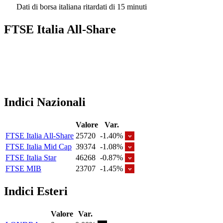
Dati di borsa italiana ritardati di 15 minuti
FTSE Italia All-Share
Indici Nazionali
Valore
Var.
FTSE Italia All-Share
25720
-1.40%
FTSE Italia Mid Cap
39374
-1.08%
FTSE Italia Star
46268
-0.87%
FTSE MIB
23707
-1.45%
Indici Esteri
Valore
Var.