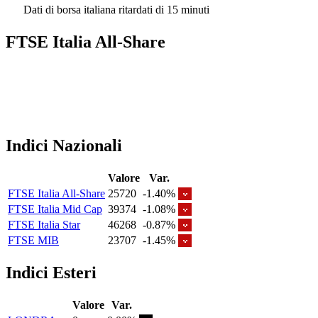
Dati di borsa italiana ritardati di 15 minuti
FTSE Italia All-Share
Indici Nazionali
Valore
Var.
FTSE Italia All-Share
25720
-1.40%
FTSE Italia Mid Cap
39374
-1.08%
FTSE Italia Star
46268
-0.87%
FTSE MIB
23707
-1.45%
Indici Esteri
Valore
Var.