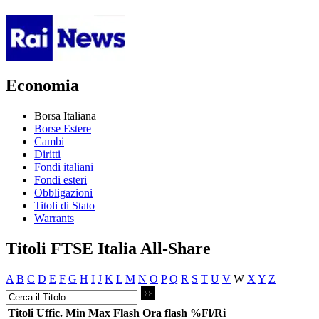
Economia
Borsa Italiana
Borse Estere
Cambi
Diritti
Fondi italiani
Fondi esteri
Obbligazioni
Titoli di Stato
Warrants
Titoli FTSE Italia All-Share
A
B
C
D
E
F
G
H
I
J
K
L
M
N
O
P
Q
R
S
T
U
V
W
X
Y
Z
Titoli
Uffic.
Min
Max
Flash
Ora flash
%Fl/Ri