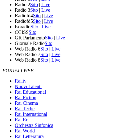
Radio 2
Sito
|
Live
Radio 3
Sito
|
Live
Radiofd4
Sito
|
Live
Radiofd5
Sito
|
Live
Isoradio
Sito
|
Live
CCISS
Sito
GR Parlamento
Sito
|
Live
Giornale Radio
Sito
Web Radio 6
Sito
|
Live
Web Radio 7
Sito
|
Live
Web Radio 8
Sito
|
Live
PORTALI WEB
Rai.tv
Nuovi Talenti
Rai Educational
Rai Fiction
Rai Cinema
Rai Teche
Rai International
Rai Eri
Orchestra Sinfonica
Rai World
Rai Letteratura