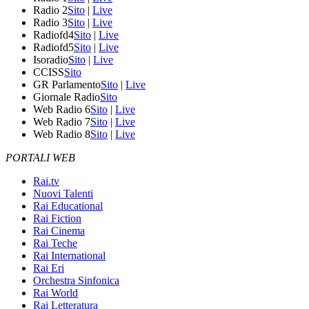
Radio 2
Sito
|
Live
Radio 3
Sito
|
Live
Radiofd4
Sito
|
Live
Radiofd5
Sito
|
Live
Isoradio
Sito
|
Live
CCISS
Sito
GR Parlamento
Sito
|
Live
Giornale Radio
Sito
Web Radio 6
Sito
|
Live
Web Radio 7
Sito
|
Live
Web Radio 8
Sito
|
Live
PORTALI WEB
Rai.tv
Nuovi Talenti
Rai Educational
Rai Fiction
Rai Cinema
Rai Teche
Rai International
Rai Eri
Orchestra Sinfonica
Rai World
Rai Letteratura