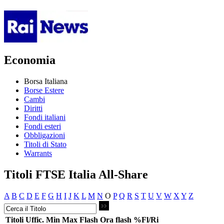
Economia
Borsa Italiana
Borse Estere
Cambi
Diritti
Fondi italiani
Fondi esteri
Obbligazioni
Titoli di Stato
Warrants
Titoli FTSE Italia All-Share
A
B
C
D
E
F
G
H
I
J
K
L
M
N
O
P
Q
R
S
T
U
V
W
X
Y
Z
Titoli
Uffic.
Min
Max
Flash
Ora flash
%Fl/Ri