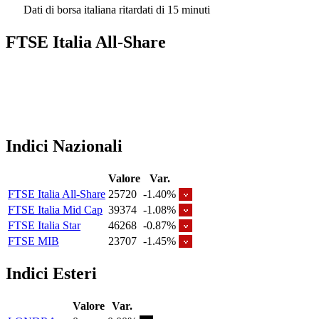
Dati di borsa italiana ritardati di 15 minuti
FTSE Italia All-Share
Indici Nazionali
Valore
Var.
FTSE Italia All-Share
25720
-1.40%
FTSE Italia Mid Cap
39374
-1.08%
FTSE Italia Star
46268
-0.87%
FTSE MIB
23707
-1.45%
Indici Esteri
Valore
Var.