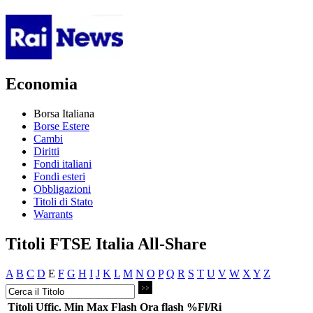
Economia
Borsa Italiana
Borse Estere
Cambi
Diritti
Fondi italiani
Fondi esteri
Obbligazioni
Titoli di Stato
Warrants
Titoli FTSE Italia All-Share
A
B
C
D
E
F
G
H
I
J
K
L
M
N
O
P
Q
R
S
T
U
V
W
X
Y
Z
Titoli
Uffic.
Min
Max
Flash
Ora flash
%Fl/Ri