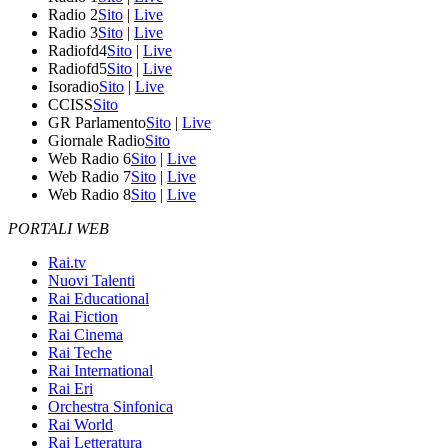
Radio 2
Sito
|
Live
Radio 3
Sito
|
Live
Radiofd4
Sito
|
Live
Radiofd5
Sito
|
Live
Isoradio
Sito
|
Live
CCISS
Sito
GR Parlamento
Sito
|
Live
Giornale Radio
Sito
Web Radio 6
Sito
|
Live
Web Radio 7
Sito
|
Live
Web Radio 8
Sito
|
Live
PORTALI WEB
Rai.tv
Nuovi Talenti
Rai Educational
Rai Fiction
Rai Cinema
Rai Teche
Rai International
Rai Eri
Orchestra Sinfonica
Rai World
Rai Letteratura