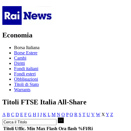
Economia
Borsa Italiana
Borse Estere
Cambi
Diritti
Fondi italiani
Fondi esteri
Obbligazioni
Titoli di Stato
Warrants
Titoli FTSE Italia All-Share
A
B
C
D
E
F
G
H
I
J
K
L
M
N
O
P
Q
R
S
T
U
V
W
X
Y
Z
Titoli
Uffic.
Min
Max
Flash
Ora flash
%Fl/Ri