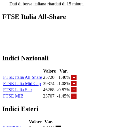
Dati di borsa italiana ritardati di 15 minuti
FTSE Italia All-Share
Indici Nazionali
Valore
Var.
FTSE Italia All-Share
25720
-1.40%
FTSE Italia Mid Cap
39374
-1.08%
FTSE Italia Star
46268
-0.87%
FTSE MIB
23707
-1.45%
Indici Esteri
Valore
Var.