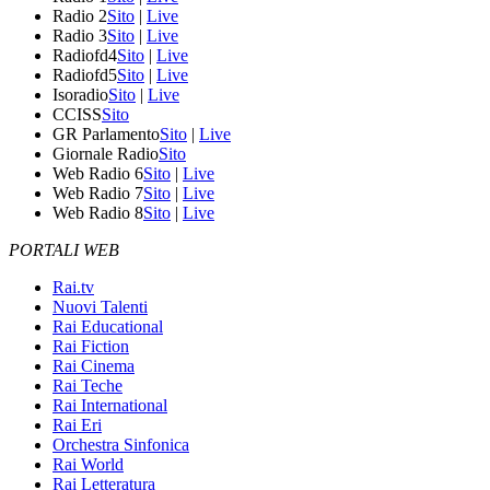
Radio 2
Sito
|
Live
Radio 3
Sito
|
Live
Radiofd4
Sito
|
Live
Radiofd5
Sito
|
Live
Isoradio
Sito
|
Live
CCISS
Sito
GR Parlamento
Sito
|
Live
Giornale Radio
Sito
Web Radio 6
Sito
|
Live
Web Radio 7
Sito
|
Live
Web Radio 8
Sito
|
Live
PORTALI WEB
Rai.tv
Nuovi Talenti
Rai Educational
Rai Fiction
Rai Cinema
Rai Teche
Rai International
Rai Eri
Orchestra Sinfonica
Rai World
Rai Letteratura