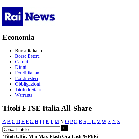
Economia
Borsa Italiana
Borse Estere
Cambi
Diritti
Fondi italiani
Fondi esteri
Obbligazioni
Titoli di Stato
Warrants
Titoli FTSE Italia All-Share
A
B
C
D
E
F
G
H
I
J
K
L
M
N
O
P
Q
R
S
T
U
V
W
X
Y
Z
Titoli
Uffic.
Min
Max
Flash
Ora flash
%Fl/Ri