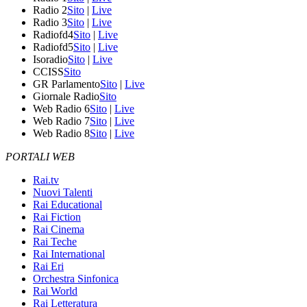
Radio 2
Sito
|
Live
Radio 3
Sito
|
Live
Radiofd4
Sito
|
Live
Radiofd5
Sito
|
Live
Isoradio
Sito
|
Live
CCISS
Sito
GR Parlamento
Sito
|
Live
Giornale Radio
Sito
Web Radio 6
Sito
|
Live
Web Radio 7
Sito
|
Live
Web Radio 8
Sito
|
Live
PORTALI WEB
Rai.tv
Nuovi Talenti
Rai Educational
Rai Fiction
Rai Cinema
Rai Teche
Rai International
Rai Eri
Orchestra Sinfonica
Rai World
Rai Letteratura