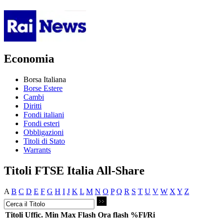
Economia
Borsa Italiana
Borse Estere
Cambi
Diritti
Fondi italiani
Fondi esteri
Obbligazioni
Titoli di Stato
Warrants
Titoli FTSE Italia All-Share
A
B
C
D
E
F
G
H
I
J
K
L
M
N
O
P
Q
R
S
T
U
V
W
X
Y
Z
Titoli
Uffic.
Min
Max
Flash
Ora flash
%Fl/Ri