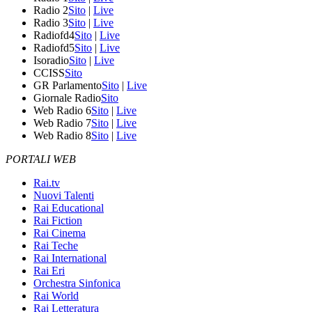
Radio 2
Sito
|
Live
Radio 3
Sito
|
Live
Radiofd4
Sito
|
Live
Radiofd5
Sito
|
Live
Isoradio
Sito
|
Live
CCISS
Sito
GR Parlamento
Sito
|
Live
Giornale Radio
Sito
Web Radio 6
Sito
|
Live
Web Radio 7
Sito
|
Live
Web Radio 8
Sito
|
Live
PORTALI WEB
Rai.tv
Nuovi Talenti
Rai Educational
Rai Fiction
Rai Cinema
Rai Teche
Rai International
Rai Eri
Orchestra Sinfonica
Rai World
Rai Letteratura