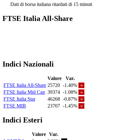
Dati di borsa italiana ritardati di 15 minuti
FTSE Italia All-Share
Indici Nazionali
Valore
Var.
FTSE Italia All-Share
25720
-1.40%
FTSE Italia Mid Cap
39374
-1.08%
FTSE Italia Star
46268
-0.87%
FTSE MIB
23707
-1.45%
Indici Esteri
Valore
Var.