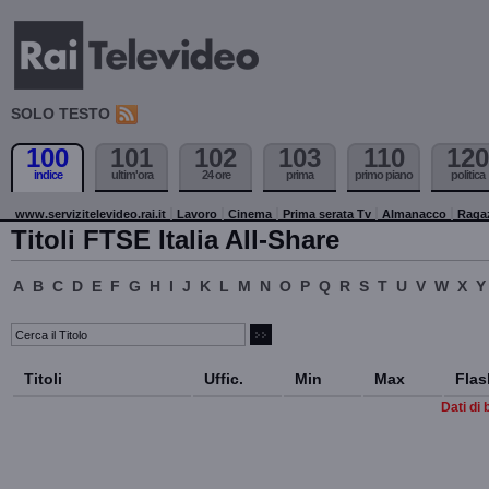
SOLO TESTO
100
101
102
103
110
120
indice
ultim'ora
24 ore
prima
primo piano
politica
www.servizitelevideo.rai.it
Lavoro
Cinema
Prima serata Tv
Almanacco
Raga
Titoli FTSE Italia All-Share
A
B
C
D
E
F
G
H
I
J
K
L
M
N
O
P
Q
R
S
T
U
V
W
X
Y
Titoli
Uffic.
Min
Max
Flas
Dati di 