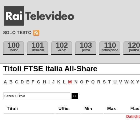
SOLO TESTO
100
101
102
103
110
120
indice
ultim'ora
24 ore
prima
primo piano
politica
Titoli FTSE Italia All-Share
A
B
C
D
E
F
G
H
I
J
K
L
M
N
O
P
Q
R
S
T
U
V
W
X
Y
Titoli
Uffic.
Min
Max
Flas
Dati di 