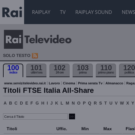
RAIPLAY
TV
RAIPLAY SOUND
NEW
SOLO TESTO
100
101
102
103
110
120
indice
ultim'ora
24 ore
prima
primo piano
politica
www.servizitelevideo.rai.it
Lavoro
Cinema
Prima serata Tv
Almanacco
Raga
Titoli FTSE Italia All-Share
A
B
C
D
E
F
G
H
I
J
K
L
M
N
O
P
Q
R
S
T
U
V
W
X
Y
Titoli
Uffic.
Min
Max
Flas