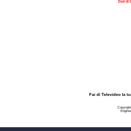
Dati di 
Fai di Televideo la 
Copyright 
Enginee