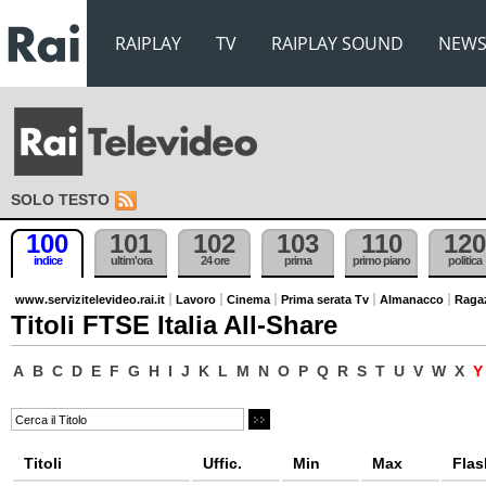
RAIPLAY
TV
RAIPLAY SOUND
NEW
SOLO TESTO
100
101
102
103
110
120
indice
ultim'ora
24 ore
prima
primo piano
politica
www.servizitelevideo.rai.it
Lavoro
Cinema
Prima serata Tv
Almanacco
Raga
Titoli FTSE Italia All-Share
A
B
C
D
E
F
G
H
I
J
K
L
M
N
O
P
Q
R
S
T
U
V
W
X
Titoli
Uffic.
Min
Max
Flas