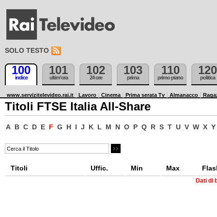
SOLO TESTO
100
101
102
103
110
120
indice
ultim'ora
24 ore
prima
primo piano
politica
www.servizitelevideo.rai.it
Lavoro
Cinema
Prima serata Tv
Almanacco
Raga
Titoli FTSE Italia All-Share
A
B
C
D
E
F
G
H
I
J
K
L
M
N
O
P
Q
R
S
T
U
V
W
X
Y
Titoli
Uffic.
Min
Max
Flas
Dati di 