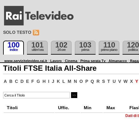
SOLO TESTO
100
101
102
103
110
120
indice
ultim'ora
24 ore
prima
primo piano
politica
www.servizitelevideo.rai.it
Lavoro
Cinema
Prima serata Tv
Almanacco
Raga
Titoli FTSE Italia All-Share
A
B
C
D
E
F
G
H
I
J
K
L
M
N
O
P
Q
R
S
T
U
V
W
X
Titoli
Uffic.
Min
Max
Flas
Dati di 