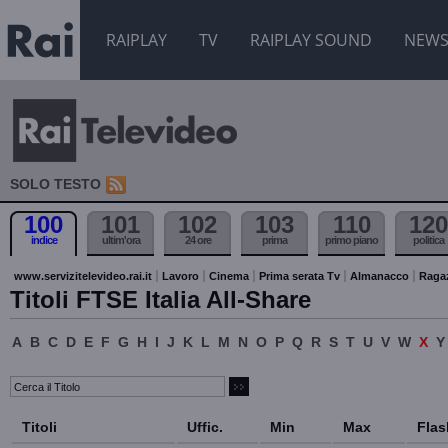
RAIPLAY
TV
RAIPLAY SOUND
NEW
SOLO TESTO
100
101
102
103
110
120
indice
ultim'ora
24 ore
prima
primo piano
politica
www.servizitelevideo.rai.it
Lavoro
Cinema
Prima serata Tv
Almanacco
Raga
Titoli FTSE Italia All-Share
A
B
C
D
E
F
G
H
I
J
K
L
M
N
O
P
Q
R
S
T
U
V
W
X
Y
Titoli
Uffic.
Min
Max
Flas