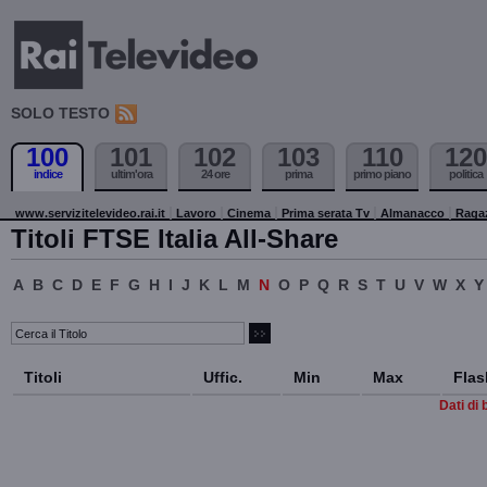
SOLO TESTO
100
101
102
103
110
120
indice
ultim'ora
24 ore
prima
primo piano
politica
www.servizitelevideo.rai.it
Lavoro
Cinema
Prima serata Tv
Almanacco
Raga
Titoli FTSE Italia All-Share
A
B
C
D
E
F
G
H
I
J
K
L
M
N
O
P
Q
R
S
T
U
V
W
X
Y
Titoli
Uffic.
Min
Max
Flas
Dati di 