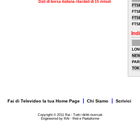
Dati di borsa italiana ritardati di 15 minuti
FTSE
FTSE
FTSE
FTS
Indi
LON
NEW
PAR
TOK
Fai di Televideo la tua Home Page
Chi Siamo
Scrivici
Copyright © 2011 Rai - Tutti i diritti riservati
Engineered by RAI - Reti e Piattaforme