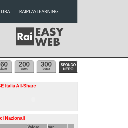
TURA
RAIPLAYLEARNING
160
200
300
ulture
sport
borsa
E Italia All-Share
ici Nazionali
Valore
Var.