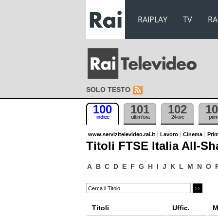
RAIPLAY
TV
RA
SOLO TESTO
100
101
102
10
indice
ultim'ora
24 ore
pri
www.servizitelevideo.rai.it
Lavoro
Cinema
Prim
Titoli FTSE Italia All-Sh
A
B
C
D
E
F
G
H
I
J
K
L
M
N
O
Titoli
Uffic.
M