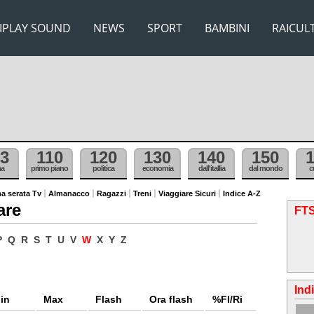
IPLAY SOUND
NEWS
SPORT
BAMBINI
RAICUL
3
110
120
130
140
150
ma
primo piano
politica
economia
dall'itallia
dal mondo
c
a serata Tv
Almanacco
Ragazzi
Treni
Viaggiare Sicuri
Indice A-Z
are
FTS
P
Q
R
S
T
U
V
W
X
Y
Z
Ind
in
Max
Flash
Ora flash
%Fl/Ri