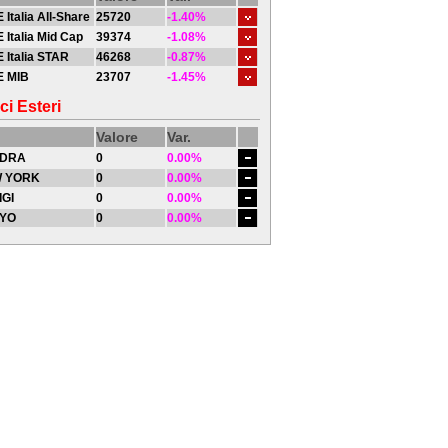
 Italia All-Share
25720
-1.40%
 Italia Mid Cap
39374
-1.08%
 Italia STAR
46268
-0.87%
E MIB
23707
-1.45%
ci Esteri
Valore
Var.
DRA
0
0.00%
 YORK
0
0.00%
IGI
0
0.00%
YO
0
0.00%