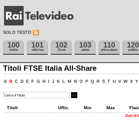
SOLO TESTO
100
101
102
103
110
120
indice
ultim'ora
24 ore
prima
primo piano
politica
Titoli FTSE Italia All-Share
A
B
C
D
E
F
G
H
I
J
K
L
M
N
O
P
Q
R
S
T
U
V
W
X
Y
Titoli
Uffic.
Min
Max
Flas
Dati di 