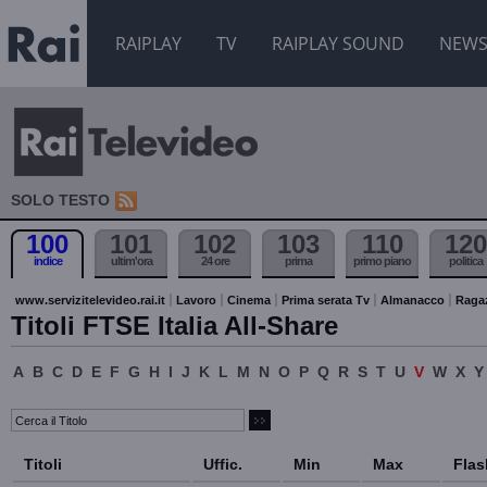
RAIPLAY
TV
RAIPLAY SOUND
NEW
SOLO TESTO
100
101
102
103
110
120
indice
ultim'ora
24 ore
prima
primo piano
politica
www.servizitelevideo.rai.it
Lavoro
Cinema
Prima serata Tv
Almanacco
Raga
Titoli FTSE Italia All-Share
A
B
C
D
E
F
G
H
I
J
K
L
M
N
O
P
Q
R
S
T
U
V
W
X
Y
Titoli
Uffic.
Min
Max
Flas