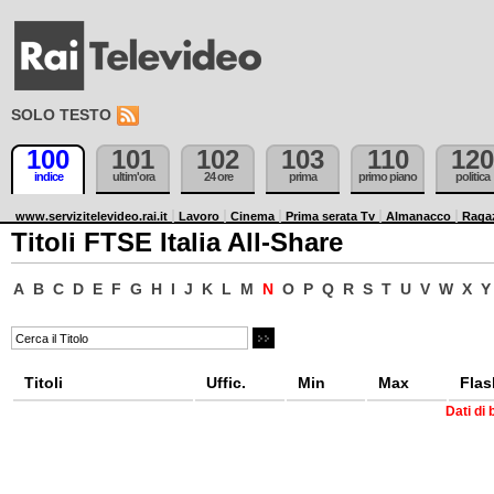
SOLO TESTO
100
101
102
103
110
120
indice
ultim'ora
24 ore
prima
primo piano
politica
www.servizitelevideo.rai.it
Lavoro
Cinema
Prima serata Tv
Almanacco
Raga
Titoli FTSE Italia All-Share
A
B
C
D
E
F
G
H
I
J
K
L
M
N
O
P
Q
R
S
T
U
V
W
X
Y
Titoli
Uffic.
Min
Max
Flas
Dati di 