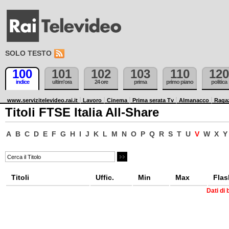
SOLO TESTO
100
101
102
103
110
120
indice
ultim'ora
24 ore
prima
primo piano
politica
www.servizitelevideo.rai.it
Lavoro
Cinema
Prima serata Tv
Almanacco
Raga
Titoli FTSE Italia All-Share
A
B
C
D
E
F
G
H
I
J
K
L
M
N
O
P
Q
R
S
T
U
V
W
X
Y
Titoli
Uffic.
Min
Max
Flas
Dati di 