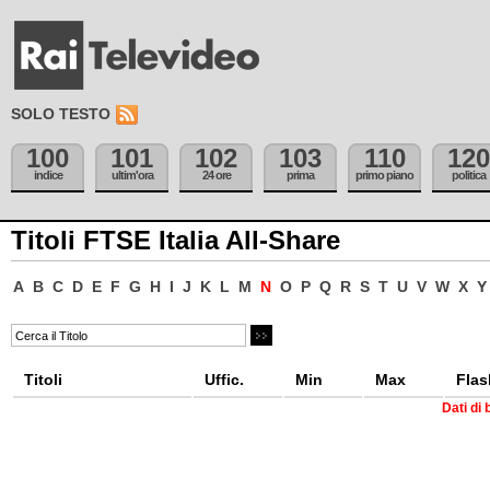
SOLO TESTO
100
101
102
103
110
120
indice
ultim'ora
24 ore
prima
primo piano
politica
Titoli FTSE Italia All-Share
A
B
C
D
E
F
G
H
I
J
K
L
M
N
O
P
Q
R
S
T
U
V
W
X
Y
Titoli
Uffic.
Min
Max
Flas
Dati di 