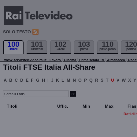
SOLO TESTO
100
101
102
103
110
120
indice
ultim'ora
24 ore
prima
primo piano
politica
www.servizitelevideo.rai.it
Lavoro
Cinema
Prima serata Tv
Almanacco
Raga
Titoli FTSE Italia All-Share
A
B
C
D
E
F
G
H
I
J
K
L
M
N
O
P
Q
R
S
T
U
V
W
X
Y
Titoli
Uffic.
Min
Max
Flas
Dati di 