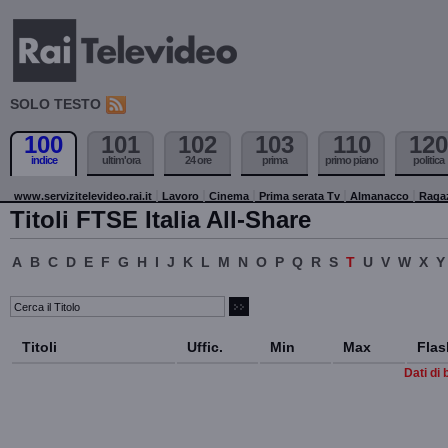
SOLO TESTO
100
101
102
103
110
120
indice
ultim'ora
24 ore
prima
primo piano
politica
www.servizitelevideo.rai.it
Lavoro
Cinema
Prima serata Tv
Almanacco
Raga
Titoli FTSE Italia All-Share
A
B
C
D
E
F
G
H
I
J
K
L
M
N
O
P
Q
R
S
T
U
V
W
X
Y
Titoli
Uffic.
Min
Max
Flas
Dati di 