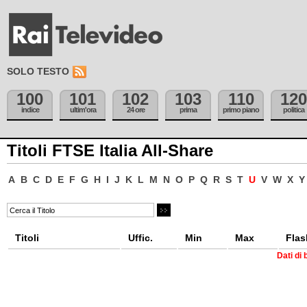
SOLO TESTO
100
101
102
103
110
120
indice
ultim'ora
24 ore
prima
primo piano
politica
Titoli FTSE Italia All-Share
A
B
C
D
E
F
G
H
I
J
K
L
M
N
O
P
Q
R
S
T
U
V
W
X
Y
Titoli
Uffic.
Min
Max
Flas
Dati di 