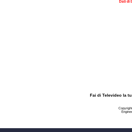
Dati di 
Fai di Televideo la 
Copyright 
Enginee