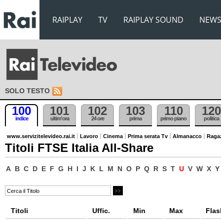
RAIPLAY
TV
RAIPLAY SOUND
NEW
SOLO TESTO
100
101
102
103
110
120
indice
ultim'ora
24 ore
prima
primo piano
politica
www.servizitelevideo.rai.it
Lavoro
Cinema
Prima serata Tv
Almanacco
Raga
Titoli FTSE Italia All-Share
A
B
C
D
E
F
G
H
I
J
K
L
M
N
O
P
Q
R
S
T
U
V
W
X
Y
Titoli
Uffic.
Min
Max
Flas