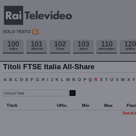
SOLO TESTO
100
101
102
103
110
120
indice
ultim'ora
24 ore
prima
primo piano
politica
Titoli FTSE Italia All-Share
A
B
C
D
E
F
G
H
I
J
K
L
M
N
O
P
Q
R
S
T
U
V
W
X
Y
Titoli
Uffic.
Min
Max
Flas
Dati di 