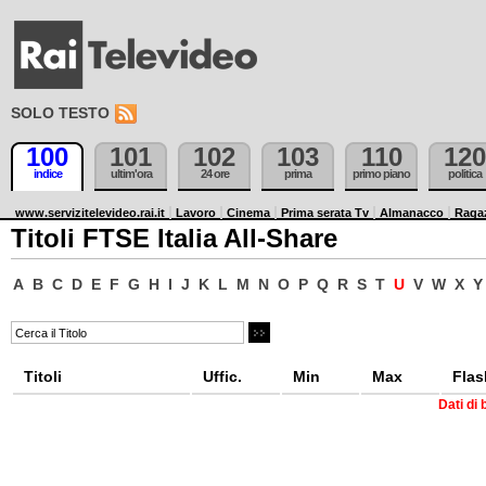
SOLO TESTO
100
101
102
103
110
120
indice
ultim'ora
24 ore
prima
primo piano
politica
www.servizitelevideo.rai.it
Lavoro
Cinema
Prima serata Tv
Almanacco
Raga
Titoli FTSE Italia All-Share
A
B
C
D
E
F
G
H
I
J
K
L
M
N
O
P
Q
R
S
T
U
V
W
X
Y
Titoli
Uffic.
Min
Max
Flas
Dati di 