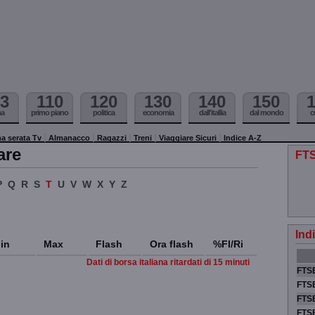
3
110
120
130
140
150
ma
primo piano
politica
economia
dall'itallia
dal mondo
c
a serata Tv
Almanacco
Ragazzi
Treni
Viaggiare Sicuri
Indice A-Z
are
FTS
P
Q
R
S
T
U
V
W
X
Y
Z
Ind
in
Max
Flash
Ora flash
%Fl/Ri
Dati di borsa italiana ritardati di 15 minuti
FTSE
FTSE
FTSE
FTS