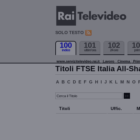
SOLO TESTO
100
101
102
10
indice
ultim'ora
24 ore
pri
www.servizitelevideo.rai.it
Lavoro
Cinema
Prim
Titoli FTSE Italia All-Sh
A
B
C
D
E
F
G
H
I
J
K
L
M
N
O
Titoli
Uffic.
M