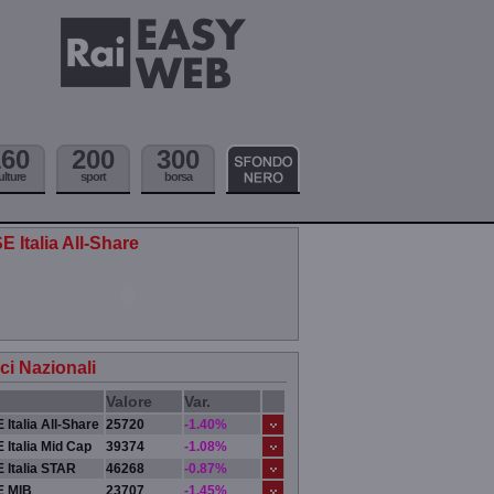
160
200
300
ulture
sport
borsa
E Italia All-Share
ici Nazionali
Valore
Var.
 Italia All-Share
25720
-1.40%
 Italia Mid Cap
39374
-1.08%
 Italia STAR
46268
-0.87%
E MIB
23707
-1.45%