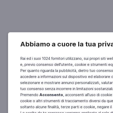
Abbiamo a cuore la tua priv
Rai ed i suoi 1024 fornitori utilizzano, sui propri siti we
e, previo consenso dell'utente, cookie e strumenti equ
Per quanto riguarda la pubblicità, dietro tuo consenso, 
accedere a informazioni sul dispositivo ed elaborare dati
selezionare e mostrare annunci personalizzati, valutar
tuo consenso senza incorrere in limitazioni sostanziali
Premendo
Acconsento
, acconsenti all'uso di cookie
cookie o altri strumenti di tracciamento diversi da quel
soltanto alcune finalità, terze parti e cookie, negare
Le scelte da te espresse verranno applicate al solo dis