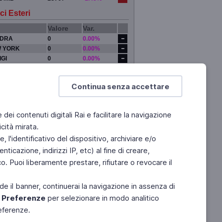
ci Esteri
Valore
Var.
DRA
0
0.00%
 YORK
0
0.00%
IGI
0
0.00%
YO
0
0.00%
Continua senza accettare
e dei contenuti digitali Rai e facilitare la navigazione
cità mirata.
 l'identificativo del dispositivo, archiviare e/o
ticazione, indirizzi IP, etc) al fine di creare,
. Puoi liberamente prestare, rifiutare o revocare il
de il banner, continuerai la navigazione in assenza di
e
Preferenze
per selezionare in modo analitico
referenze.