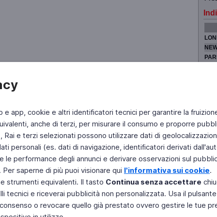
Indi
LON
NEW
PAR
TOK
acy
b e app, cookie e altri identificatori tecnici per garantire la fruizion
Fai di Televideo la tua Home Page
Chi Siamo
Scrivici
ivalenti, anche di terzi, per misurare il consumo e proporre pubbli
Rai e terzi selezionati possono utilizzare dati di geolocalizzazione,
Copyright © 2011 Rai - Tutti i diritti riservati
Engineered by RAI - Reti e Piattaforme
 personali (es. dati di navigazione, identificatori derivati dall'auten
e le performance degli annunci e derivare osservazioni sul pubblico
. Per saperne di più puoi visionare qui
l'informativa sui cookie
.
 e strumenti equivalenti. Il tasto
Continua senza accettare
chiu
li tecnici e riceverai pubblicità non personalizzata. Usa il pulsant
 il consenso o revocare quello già prestato ovvero gestire le tue p
positivo in utilizzo.