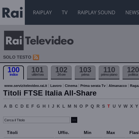
RAIPLAY
TV
RAIPLAY SOUND
NEW
SOLO TESTO
100
101
102
103
110
120
indice
ultim'ora
24 ore
prima
primo piano
politica
www.servizitelevideo.rai.it
Lavoro
Cinema
Prima serata Tv
Almanacco
Raga
Titoli FTSE Italia All-Share
A
B
C
D
E
F
G
H
I
J
K
L
M
N
O
P
Q
R
S
T
U
V
W
X
Y
Titoli
Uffic.
Min
Max
Flas