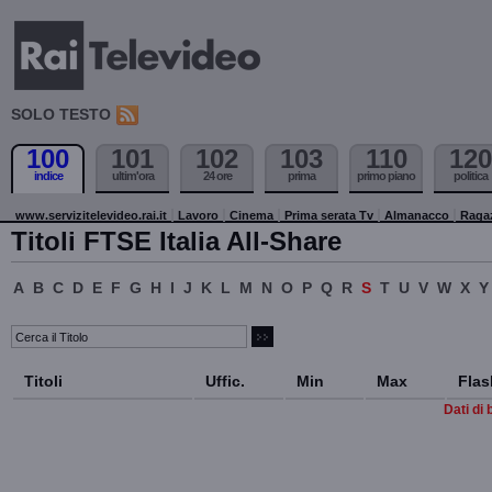
SOLO TESTO
100
101
102
103
110
120
indice
ultim'ora
24 ore
prima
primo piano
politica
www.servizitelevideo.rai.it
Lavoro
Cinema
Prima serata Tv
Almanacco
Raga
Titoli FTSE Italia All-Share
A
B
C
D
E
F
G
H
I
J
K
L
M
N
O
P
Q
R
S
T
U
V
W
X
Y
Titoli
Uffic.
Min
Max
Flas
Dati di 