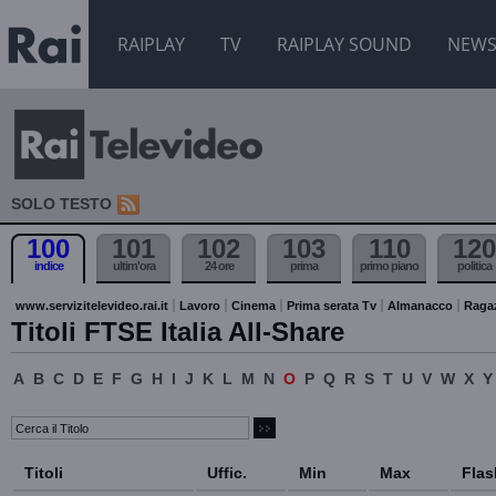
RAIPLAY
TV
RAIPLAY SOUND
NEW
SOLO TESTO
100
101
102
103
110
120
indice
ultim'ora
24 ore
prima
primo piano
politica
www.servizitelevideo.rai.it
Lavoro
Cinema
Prima serata Tv
Almanacco
Raga
Titoli FTSE Italia All-Share
A
B
C
D
E
F
G
H
I
J
K
L
M
N
O
P
Q
R
S
T
U
V
W
X
Y
Titoli
Uffic.
Min
Max
Flas