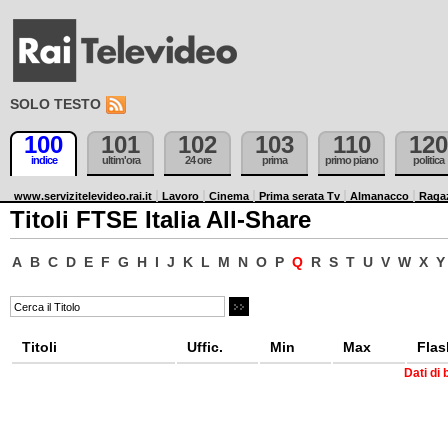
SOLO TESTO
100
101
102
103
110
120
indice
ultim'ora
24 ore
prima
primo piano
politica
www.servizitelevideo.rai.it
Lavoro
Cinema
Prima serata Tv
Almanacco
Raga
Titoli FTSE Italia All-Share
A
B
C
D
E
F
G
H
I
J
K
L
M
N
O
P
Q
R
S
T
U
V
W
X
Y
Titoli
Uffic.
Min
Max
Flas
Dati di 