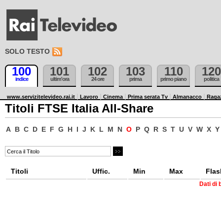
SOLO TESTO
100
101
102
103
110
120
indice
ultim'ora
24 ore
prima
primo piano
politica
www.servizitelevideo.rai.it
Lavoro
Cinema
Prima serata Tv
Almanacco
Raga
Titoli FTSE Italia All-Share
A
B
C
D
E
F
G
H
I
J
K
L
M
N
O
P
Q
R
S
T
U
V
W
X
Y
Titoli
Uffic.
Min
Max
Flas
Dati di 